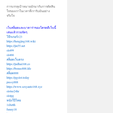
การบรรลุเป้าหมายมักมากับการตัดสิน
ใจของเราในเวลาที่เรารับมันอย่าง
จริงใจ
เว็บสล็อตและบาคาร่าของโครตดีเว็บนี้
เล่นแล้วรวยจัดๆ
โจ๊กเกอร์123
https://hengjing168.wiki
https://jin55.net
slot99
slot66
สล็อตเว็บตรง
https://judhai168.co
https://bonus888.life
สล็อต888
https://pgslot.today
pussy888
https://www.sexyauto168.xyz
slotxo24hr
slotpg
หนังโป๊ไทย
1xbetth
funny18