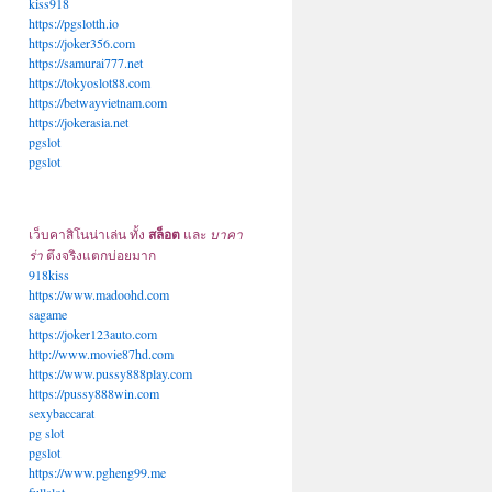
kiss918
https://pgslotth.io
https://joker356.com
https://samurai777.net
https://tokyoslot88.com
https://betwayvietnam.com
https://jokerasia.net
pgslot
pgslot
เว็บคาสิโนน่าเล่น ทั้ง
สล็อต
และ
บาคา
ร่า
ตึงจริงแตกบ่อยมาก
918kiss
https://www.madoohd.com
sagame
https://joker123auto.com
http://www.movie87hd.com
https://www.pussy888play.com
https://pussy888win.com
sexybaccarat
pg slot
pgslot
https://www.pgheng99.me