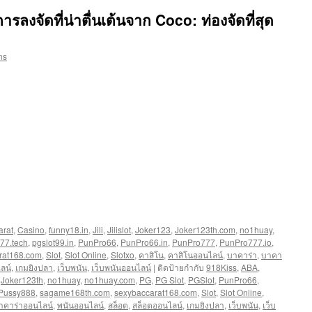
งจัดที่น่าตื่นเต้นจาก Coco: ท่องจัดที่สุด
ns
arat
,
Casino
,
funny18.in
,
Jili
,
Jilislot
,
Joker123
,
Joker123th.com
,
no1huay
,
t77.tech
,
pgslot99.in
,
PunPro66
,
PunPro66.in
,
PunPro777
,
PunPro777.io
,
rat168.com
,
Slot
,
Slot Online
,
Slotxo
,
คาสิโน
,
คาสิโนออนไลน์
,
บาคาร่า
,
บาคา
ลน์
,
เกมยิงปลา
,
เว็บพนัน
,
เว็บพนันออนไลน์
|
ติดป้ายกำกับ
918Kiss
,
ABA
,
,
Joker123th
,
no1huay
,
no1huay.com
,
PG
,
PG Slot
,
PGSlot
,
PunPro66
,
Pussy888
,
sagame168th.com
,
sexybaccarat168.com
,
Slot
,
Slot Online
,
าคาร่าออนไลน์
,
พนันออนไลน์
,
สล็อต
,
สล็อตออนไลน์
,
เกมยิงปลา
,
เว็บพนัน
,
เว็บ