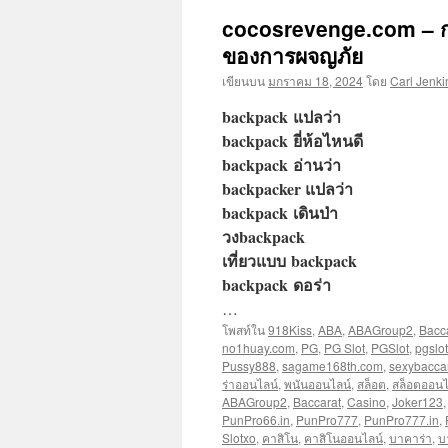
cocosrevenge.com – การล
เนื้อหา
ของการผจญภัย
เขียนบน
มกราคม 18, 2024
โดย
Carl Jenki
backpack แปลว่า
backpack ยี่ห้อไหนดี
backpack อ่านว่า
backpacker แปลว่า
backpack เดินป่า
วงbackpack
เที่ยวแบบ backpack
backpack ดอร่า
…
โพสท์ใน
918Kiss
,
ABA
,
ABAGroup2
,
Bacc
no1huay.com
,
PG
,
PG Slot
,
PGSlot
,
pgslo
Pussy888
,
sagame168th.com
,
sexybacca
ร่าออนไลน์
,
พนันออนไลน์
,
สล็อต
,
สล็อตออนไ
ABAGroup2
,
Baccarat
,
Casino
,
Joker123
PunPro66.in
,
PunPro777
,
PunPro777.in
,
Slotxo
,
คาสิโน
,
คาสิโนออนไลน์
,
บาคาร่า
,
บ