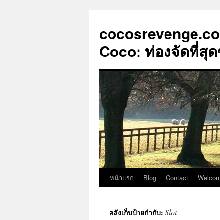
cocosrevenge.com 
Coco: ท่องจัดที่ส
หน้าแรก
Blog
Contact
Welcome
ข้าม
ไป
Slot
คลังเก็บป้ายกำกับ:
ยัง