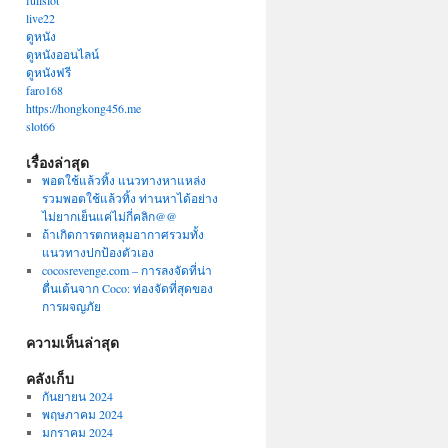
fullslot
live22
ดูหนัง
ดูหนังออนไลน์
ดูหนังฟรี
faro168
https://hongkong456.me
slot66
เรื่องล่าสุด
พอตใช้แล้วทิ้ง แนวทางหาแหล่ง
รวมพอตใช้แล้วทิ้ง ท่านหาได้อย่าง
ไม่ยากเย็นแค่ไม่กี่คลิก@@
ถ้าเกิดการตกหลุมอากาศรวมทั้ง
แนวทางปกป้องตัวเอง
cocosrevenge.com – การลงจัดที่น่า
ตื่นเต้นจาก Coco: ท่องจัดที่สุดของ
การผจญภัย
ความเห็นล่าสุด
คลังเก็บ
กันยายน 2024
พฤษภาคม 2024
มกราคม 2024