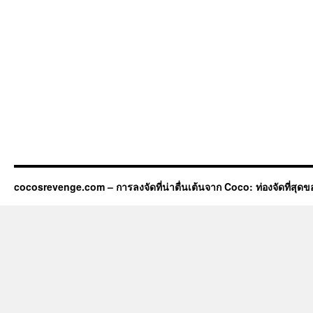
cocosrevenge.com – การลงจัดที่น่าตื่นเต้นจาก Coco: ท่องจัดที่สุด