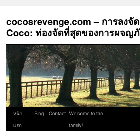
cocosrevenge.com – การลงจัดที่
Coco: ท่องจัดที่สุดของการผจญภ
ข้าม
หน้า
Blog
Contact
Welcome to the
ไป
แรก
family!
ยัง